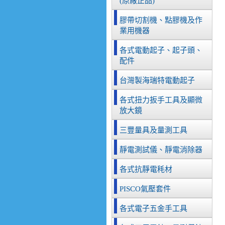
(原廠正品)
膠帶切割機、點膠機及作
業用機器
各式電動起子、起子頭、
配件
台灣製海瑞特電動起子
各式扭力扳手工具及顯微
放大鏡
三豐量具及量測工具
靜電測試儀、靜電消除器
各式抗靜電秏材
PISCO氣壓套件
各式電子五金手工具